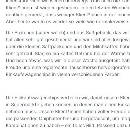
Innenstadt viele Menschen unterwegs. Und auch die Zahl
Klient*innen ist wieder gestiegen. In den letzten Wochen
deutlich gemerkt, dass weniger Klient*innen in der Innen
Aber heute waren es wieder so viele wie normalerweise.
Die Brötchen (super weich) und das Süßgebäck, das wir 
hat allen sehr gut geschmeckt und wir sind alles losge
über die kleinen Saftpäckchen und den Milchkaffee haben
sehr gefreut. Klar, so ein kaltes Getränk bei der Wärme t
Und noch etwas, was wir in dieser Woche ausgeteilt hab
Freude und eine regelrechte Tauschbörse hervorgerufen
Einkaufswagenchips in vielen verschiedenen Farben.
Die Einkaufswagenchips verteilen wir, damit unsere Klie
in Supermärkte gehen können, in denen man einen Eink
nehmen muss. Unsere Klient*innen haben voller Freude 
die passenden Chiphalter hin-und hergetauscht, um mög
Kombinationen zu haben – ein tolles Bild. Passend dazu 