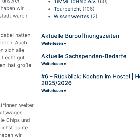
 unserer
TiMMi ToHelp e.V.
(60)
 haben wir
Tourbericht
(106)
stadt waren.
Wissenswertes
(2)
dabei hatten,
Aktuelle Büroöffnungszeiten
worden. Auch
Weiterlesen »
 sich alle
Aktuelle Sachspenden-Bedarfe
ut echt gut.
Weiterlesen »
en, hat große
:
#6 – Rückblick: Kochen im Hostel |
2025/2026
Weiterlesen »
nt*innen weiter
aufswagen
die Chips und
lichst bunte
haben wir