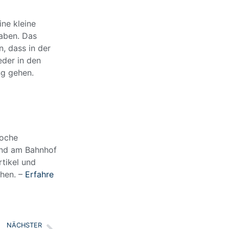
ne kleine
haben. Das
n, dass in der
eder in den
ng gehen.
Woche
und am Bahnhof
rtikel und
hen. –
Erfahre
NÄCHSTER