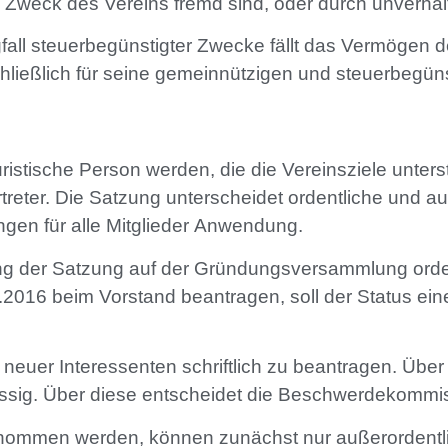
 Zweck des Vereins fremd sind, oder durch unverhä
fall steuerbegünstigter Zwecke fällt das Vermögen d
chließlich für seine gemeinnützigen und steuerbegü
uristische Person werden, die die Vereinsziele unter
er. Die Satzung unterscheidet ordentliche und auße
gen für alle Mitglieder Anwendung.
g der Satzung auf der Gründungsversammlung ordentl
10.2016 beim Vorstand beantragen, soll der Status e
aft neuer Interessenten schriftlich zu beantragen. Üb
ssig. Über diese entscheidet die Beschwerdekommi
nommen werden, können zunächst nur außerordentlich