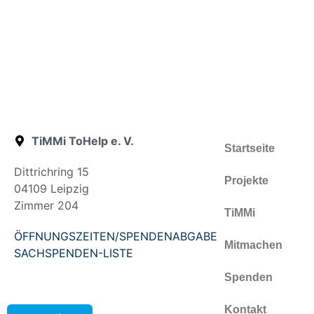
TiMMi ToHelp e. V.
Startseite
Dittrichring 15
Projekte
04109 Leipzig
Zimmer 204
TiMMi
ÖFFNUNGSZEITEN/SPENDENABGABE
Mitmachen
SACHSPENDEN-LISTE
Spenden
Kontakt