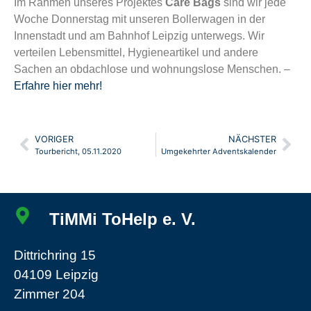
Im Rahmen unseres Projektes
Care Bags
sind wir jede
Woche Donnerstag mit unseren Bollerwagen in der
Innenstadt und am Bahnhof Leipzig unterwegs. Wir
verteilen Lebensmittel, Hygieneartikel und andere
Sachen an obdachlose und wohnungslose Menschen. –
Erfahre hier mehr!
VORIGER
NÄCHSTER
Tourbericht, 05.11.2020
Umgekehrter Adventskalender
TiMMi ToHelp e. V.
Dittrichring 15
04109 Leipzig
Zimmer 204