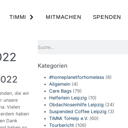
TIMMI
MITMACHEN
SPENDEN
022
Kategorien
2022
#homeplanetforhomeless
(8)
Allgemein
(4)
Care Bags
(79)
enden, die wir
Helferlein Leipzig
(10)
r unsere
Obdachlosenhilfe Leipzig
(24)
a. Vielen
Suspended Coffee Leipzig
(3)
ußerdem haben
TiMMi ToHelp e.V.
(60)
len Dank
Tourbericht
(106)
und haben so