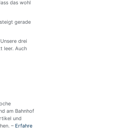
odass das wohl
steigt gerade
 Unsere drei
 leer. Auch
Woche
und am Bahnhof
rtikel und
hen. –
Erfahre