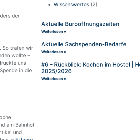
Wissenswertes
(2)
ders der
Aktuelle Büroöffnungszeiten
Weiterlesen »
Aktuelle Sachspenden-Bedarfe
 So trafen wir
Weiterlesen »
nden wollte –
 drückte uns
#6 – Rückblick: Kochen im Hostel |
 Spende in die
2025/2026
Weiterlesen »
Woche
und am Bahnhof
rtikel und
hen. –
Erfahre