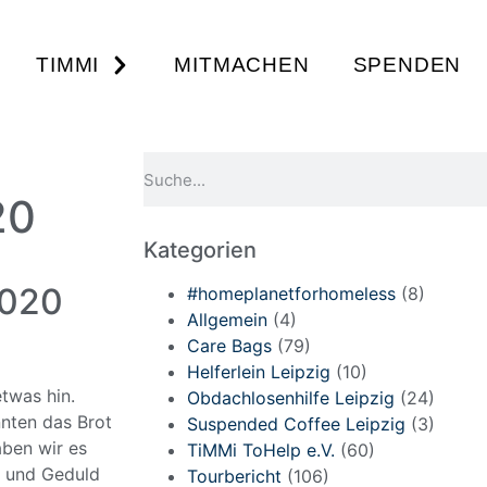
TIMMI
MITMACHEN
SPENDEN
20
Kategorien
2020
#homeplanetforhomeless
(8)
Allgemein
(4)
Care Bags
(79)
Helferlein Leipzig
(10)
etwas hin.
Obdachlosenhilfe Leipzig
(24)
nnten das Brot
Suspended Coffee Leipzig
(3)
aben wir es
TiMMi ToHelp e.V.
(60)
t und Geduld
Tourbericht
(106)