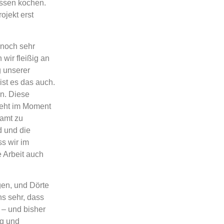
Essen kochen.
ojekt erst
 noch sehr
 wir fleißig an
 unserer
ist es das auch.
en. Diese
geht im Moment
namt zu
d und die
ss wir im
 Arbeit auch
ngen, und Dörte
ns sehr, dass
 – und bisher
ng und