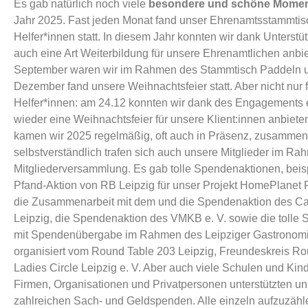
Es gab natürlich noch viele
besondere und schöne Mome
Jahr 2025. Fast jeden Monat fand unser Ehrenamtsstammtisc
Helfer*innen statt. In diesem Jahr konnten wir dank Unters
auch eine Art Weiterbildung für unsere Ehrenamtlichen anbie
September waren wir im Rahmen des Stammtisch Paddeln 
Dezember fand unsere Weihnachtsfeier statt. Aber nicht nur 
Helfer*innen: am 24.12 konnten wir dank des Engagements 
wieder eine Weihnachtsfeier für unsere Klient:innen anbiete
kamen wir 2025 regelmäßig, oft auch in Präsenz, zusamme
selbstverständlich trafen sich auch unsere Mitglieder im Ra
Mitgliederversammlung. Es gab tolle Spendenaktionen, beis
Pfand-Aktion von RB Leipzig für unser Projekt HomePlanet
die Zusammenarbeit mit dem und die Spendenaktion des Ca
Leipzig, die Spendenaktion des VMKB e. V. sowie die tolle
mit Spendenübergabe im Rahmen des Leipziger Gastronomie
organisiert vom Round Table 203 Leipzig, Freundeskreis R
Ladies Circle Leipzig e. V. Aber auch viele Schulen und Kin
Firmen, Organisationen und Privatpersonen unterstützten un
zahlreichen Sach- und Geldspenden. Alle einzeln aufzuzäh