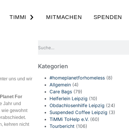
TIMMI
MITMACHEN
SPENDEN
Kategorien
#homeplanetforhomeless
(8)
inter uns und wir
Allgemein
(4)
Care Bags
(79)
Planet For
Helferlein Leipzig
(10)
e Jahr und
Obdachlosenhilfe Leipzig
(24)
s wie gewohnt
Suspended Coffee Leipzig
(3)
erabschiedet.
TiMMi ToHelp e.V.
(60)
, kehren nicht
Tourbericht
(106)