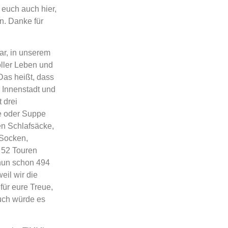
 euch auch hier,
n. Danke für
r, in unserem
oller Leben und
Das heißt, dass
 Innenstadt und
 drei
ee oder Suppe
en Schlafsäcke,
 Socken,
 52 Touren
 nun schon 494
eil wir die
für eure Treue,
euch würde es