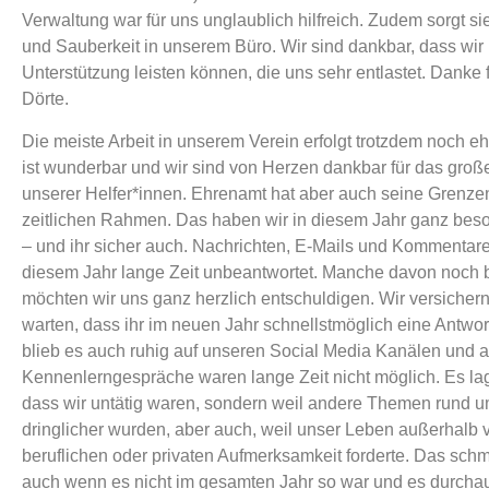
Verwaltung war für uns unglaublich hilfreich. Zudem sorgt si
und Sauberkeit in unserem Büro. Wir sind dankbar, dass wir
Unterstützung leisten können, die uns sehr entlastet. Danke f
Dörte.
Die meiste Arbeit in unserem Verein erfolgt trotzdem noch e
ist wunderbar und wir sind von Herzen dankbar für das gr
unserer Helfer*innen. Ehrenamt hat aber auch seine Grenzen
zeitlichen Rahmen. Das haben wir in diesem Jahr ganz bes
– und ihr sicher auch. Nachrichten, E-Mails und Kommentare
diesem Jahr lange Zeit unbeantwortet. Manche davon noch b
möchten wir uns ganz herzlich entschuldigen. Wir versichern
warten, dass ihr im neuen Jahr schnellstmöglich eine Antwor
blieb es auch ruhig auf unseren Social Media Kanälen und 
Kennenlerngespräche waren lange Zeit nicht möglich. Es lag
dass wir untätig waren, sondern weil andere Themen rund u
dringlicher wurden, aber auch, weil unser Leben außerhalb 
beruflichen oder privaten Aufmerksamkeit forderte. Das schm
auch wenn es nicht im gesamten Jahr so war und es durchau