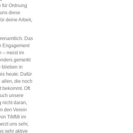
e für Ordnung
 uns diese
ür deine Arbeit,
hrenamtlich. Das
oße Engagement
 – meist im
onders gemerkt
 blieben in
is heute. Dafür
 allen, die noch
t bekommt. Oft
auch unsere
 nicht daran,
m den Verein
von TiMMi im
erzt uns sehr,
s sehr aktive