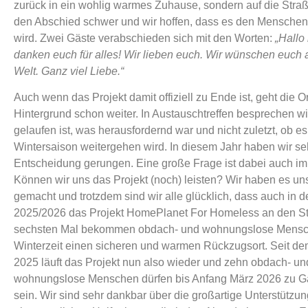
zurück in ein wohlig warmes Zuhause, sondern auf die Stra
den Abschied schwer und wir hoffen, dass es den Menschen
wird. Zwei Gäste verabschieden sich mit den Worten:
„Hallo 
danken euch für alles! Wir lieben euch. Wir wünschen euch a
Welt. Ganz viel Liebe.“
Auch wenn das Projekt damit offiziell zu Ende ist, geht die O
Hintergrund schon weiter. In Austauschtreffen besprechen wi
gelaufen ist, was herausfordernd war und nicht zuletzt, ob es
Wintersaison weitergehen wird. In diesem Jahr haben wir se
Entscheidung gerungen. Eine große Frage ist dabei auch im
Können wir uns das Projekt (noch) leisten? Wir haben es uns 
gemacht und trotzdem sind wir alle glücklich, dass auch in d
2025/2026 das Projekt HomePlanet For Homeless an den St
sechsten Mal bekommen obdach- und wohnungslose Mensch
Winterzeit einen sicheren und warmen Rückzugsort. Seit d
2025 läuft das Projekt nun also wieder und zehn obdach- un
wohnungslose Menschen dürfen bis Anfang März 2026 zu Ga
sein. Wir sind sehr dankbar über die großartige Unterstützu