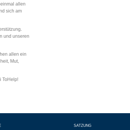
einmal allen
nd sich am
erstützung.
n und unseren
en allen ein
eit, Mut,
i ToHelp!
E
SATZUNG