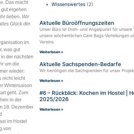
ße. Das macht
Wissenswertes
(2)
 gut ergehen
ihr lieben. Wir
Aktuelle Büroöffnungszeiten
lles Glück der
Unser Büro ist Dreh- und Angelpunkt für unsere 
unsere wöchentlichen Care Bags-Verteilungen und
Vereins.
rganisation im
r, was gut
Weiterlesen »
 in der nächsten
Aktuelle Sachspenden-Bedarfe
hr um die
Wir benötigen die Sachspenden für unser Projek
mer wieder:
nicht leicht
Weiterlesen »
er Wintersaison
#6 – Rückblick: Kochen im Hostel |
art geht. Zum
2025/2026
en in der
em 18. Dezember
Weiterlesen »
d
st im Hostel
ng von