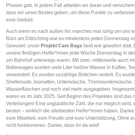
Phasen gab. In jedem Fall arbeiten wir daran und versichern
dass wir unser Bestes geben, um diese Punkte zu verbesser
eure Geduld.
Auch wenn es nach außen hin manches mal ruhig um uns wa
Büro am Dittrichring war es mindestens jeden Donnerstag v
Gewusel: unser
Projekt Care Bags
fand wie gewohnt statt. 
unsere fleißigen Helfer*innen jede Woche Donnerstag in der
am Bahnhof unterwegs waren. Mit zwei, mittlerweile auch mit
Bollerwagen wurden viele Liter heißes Wasser in Kaffee, T
verwandelt. Es wurden unzählige Brötchen verteilt. Es wurd
Sheltersuits, Isomatten, Unterwäsche, Thermounterwäsche,
Wasserflaschen und noch viel mehr ausgegeben. Insgesamt
waren es im Jahr 2025. Seit Beginn des Projektes sind das
Verteilungen! Eine unglaubliche Zahl, die nur möglich wird, w
besten – wirklich die allerbesten Helfer*innen haben. Danke 
eure Mitarbeit, eure Freude und eure Unterstützung. Ohne 
nicht funktionieren. Danke, dass ihr da seid!